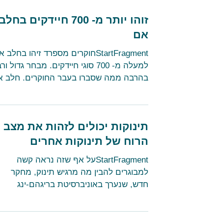
זוהו יותר מ- 700 חיידקים בחלב
אם
StartFragmentחוקרים מספרד זיהו בחלב 
למעלה מ- 700 סוגי חיידקים. מבחר גדול ור
בהרבה ממה שסברו בעבר החוקרים. חלב א
הוא מקור התזונה...
תינוקות יכולים לזהות את מצב
הרוח של תינוקות אחרים
StartFragmentעל אף שזה נראה קשה
למבוגרים להבין מה מרגיש תינוק, מחקר
חדש, שנערך באוניברסיטת בריגהם-ינג
שבארה"ב, מצא שזה כה קל שאפילו תינוק...