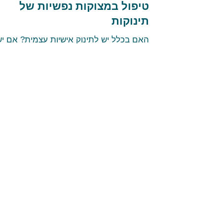
טיפול במצוקות נפשיות של
תינוקות
האם בכלל יש לתינוק אישיות עצמית? אם יש
לתינוק אישיות משל עצמו האם יכולות
להתפתח לו הפרעות נפשיות? האם העובדה
שהתינוק לא מדבר עדיין פירושה...
היתרונות האבולוציוניים של
''לקחת על הידיים"
ישנה תמיד סיבה טובה לאימהות לקחת את
התינוק הבוכה "על הידיים", לצעוד יחד איתו 
זה עוזר להרגיע אותו. מחקר חדש שהתפרס
בכתב העת ''ביולוגיה...
השמעת מוזיקה ושירי ערש