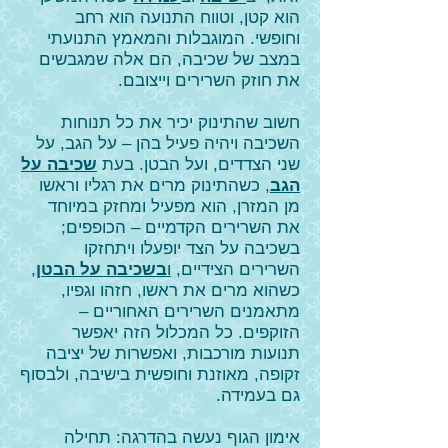
הוא קטן, וטווח התנועה הוא רחב
וחופשי. המוגבלות והמאמץ התנועתי
במצב של שכיבה, הם אלה שמגבשים
את חוזק השרירים וייצובם.
חשוב שהתינוק יכיר את כל תנוחות
השכיבה ויהיה פעיל בהן – על הגב, על
שני הצדדים, ועל הבטן. בעת
שכיבה על
הגב
, כשהתינוק מרים את רגליו וראשו
מן המזרן, הוא מפעיל ומחזק במיוחד
את השרירים הקדמיים – הכופפים;
בשכיבה על הצד יופעלו ויתחזקו
השרירים הצידיים,
ו
בשכיבה על הבטן
,
כשהוא מרים את ראשו, חזהו וגפיו,
מתאמנים השרירים האחוריים –
הזוקפים. כל המכלול הזה יאפשר
תנועות מורכבות, ואפשרות של יציבה
זקופה, מאוזנת וחופשית בישיבה, ולבסוף
גם בעמידה.
אימון הגוף נעשה בהדרגה: תחילה