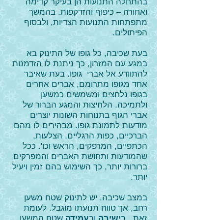
בהתחלה התנועות הן בעיקר קדימה
ואחורה – כיפוף והזדקפות. בהמשך
מתפתחות התנועות הצדיות, ולבסוף
הפיתולים.
בעת שכיבה, כל גופו של התינוק בא
במגע עם המזרון, כך ניתנת לו הזדמנות
להתוודע אל אברי גופו. בעת שאיבר
אחד מגופו מתרומם, אברים אחרים
בגופו נלחצים ומשמשים כמשען
ולתמיכה. הלחיצות והמגע הברור של
אברי הגוף בתנוחות השונות יוצרים
מודעות לתמונת גופו. מבהירים לו מהם
הברכיים, כפות הרגליים, הצלעות,
הכתפיים, המרפקים, הראש וכו'. ככל
שהמודעות ותחושת האברים והמפרקים
ברורות יותר, כך השימוש בהם זמין ויעיל
יותר.
במצב שכיבה, יש לתינוק שטח משען
רחב, אך טווח תנועתו מוגבל. לעומת
זאת, ב
ישיבה
וב
עמידה
שטח המשען