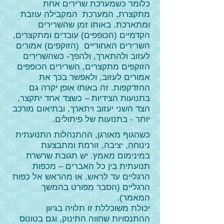
כלומר כשמערכת שרירים אחת
מתקצרת, המערכת המקבילה עוזבת
ומתארכת. באותו זמן שהשרירים
הקדמיים (הכופפים) עובדים ומתקצרים,
השרירים האחוריים (הזוקפים) אמורים
לעזוב ולהתארך, ולהפך- כשהשרירים
הזוקפים מתקצרים, השרירים הכופפים
אמורים לעזוב, ולאפשר בכך את
ההזדקפות. זה באותו אופן יקרה גם
בתנועות הצידיות – כשצד אחד יתקצר,
הצד השני יעזוב ויתארך, ובתיאום מורכב
יותר - בתנועות של פיתולים.
כשהגוף מאורגן, ההתנהלות התנועתית
נינוחה, יציבה, זורמת ומתבצעת
במינימום מאמץ. יש תגובת שרשרת
תנועתית בין כל האברים – מכפות
הרגליים עד לראש, או מהראש אל כפות
הרגליים (הסבר מפורט בהמשך
המאמר).
יכולת משוכללת זו תלויה בגיוון
ההתנסויות שחווה התינוק, וגם בטונוס