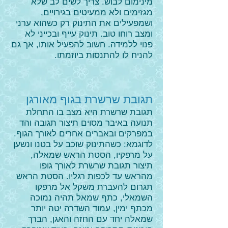
מינימום לבוש. צריך לשים לב שלא
מגזימים ולא ממעיטים בגירויים,
ושמפעילים את התינוק רק כשהוא ערני
ומצב רוחו טוב. תינוק עייף ובכייני לא
פנוי ללמידה. חשוב להפעיל אותו, אך גם
להניח לו להתנסות ביוזמתו.
תגובת שרשרת בגוף מאורגן
תגובת שרשרת היא מצב בו התחלת
תנועה באיבר מסוים תיצור תגובה והד
במפרקים ובאברים אחרים לאורך הגוף.
לדוגמא: כשהתינוק שוכב על בטנו ונשען
על מרפקיו, הסטת הראש שמאלה,
תיצור תגובת שרשרת לאורך גופו
מהראש עד לכפות רגליו. הסטת הראש
תגרום להעברת משקל אל מרפקו
השמאלי, כתף שמאל תהיה נמוכה
מכתף ימין, עמוד השדרה יטה יותר
שמאלה יחד עם החזה והאגן, הברך