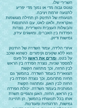
השרירי שלו.
טונוס גבוה מדי או נמוך מדי יפריע
לתנועה זורמת ויציבה.
תנועותיו של התינוק הן תחילה מגושמות
ואקראיות, ולאט לאט, עם ההתנסות
והבשלות העצבית והשרירית, נוצרות
הפרדות בין האברים, ומושגים עידון,
גמישות ודיוק.
אחרי הלידה, עמוד השדרה של התינוק
הוא ללא שקעים וקימורים. כשהוא שוכב
על בטנו,
ו
מרים את ראשו
כל פעם
למספר שניות, נוצרת הפרדה בין הראש
לבין החזה, וכך מתהווה הקשת
הצווארית בעמוד השדרה. בהמשך גם
החזה מתרומם, וכך נוצרת הפרדה בין
החזה לבין האגן, ומתהווה הקשת
המותנית בעמוד השדרה. יכולת הפרדה
בין הראש, החזה, האגן והגפיים תשרת
אותו בכל תנועותיו בהמשך, הן תהיינה
גמישות, הדרגתיות ומעודנות.