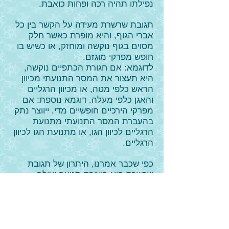
נפילתו תהיה רכה ופחות כואבת.
תגובת שרשרת מעידה על הקשר בין כל
אברי הגוף, והיא מופרת כאשר חלק
מסוים בגוף נוקשה ומוחזק, או כשיש בו
חופש מפרקי מוגזם.
לדוגמא: אם חגורת הכתפיים נוקשה,
היא תעצור את המסר התנועתי מכיוון
הראש כלפי מטה, או מכיוון הרגליים
והאגן כלפי מעלה. דוגמא נוספת: אם
מפרקי הירכיים חופשיים מדי, ייווצר נתק
בהעברת המסר התנועתי מתנועת
הרגליים לכיוון הגו, או מתנועת הגו לכיוון
הרגליים.
כפי שכבר אמרנו, היתרון של תגובת
שרשרת הוא ביצירת תנועה יעילה
במינימום מאמץ.
יתרון נוסף הוא שהתנועה מתפזרת על
יותר מפרקים, וכך קטן הסיכון לשחיקה
ולנזק עתידי.
צריך להיות ברור ששיפור התנועה הוא