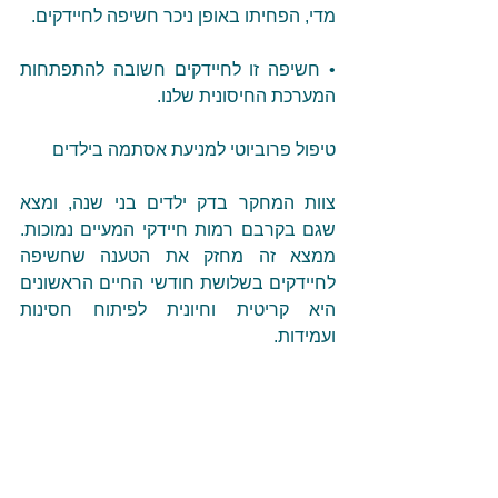
מדי, הפחיתו באופן ניכר חשיפה לחיידקים.
• חשיפה זו לחיידקים חשובה להתפתחות 
המערכת החיסונית שלנו.
טיפול פרוביוטי למניעת אסתמה בילדים
צוות המחקר בדק ילדים בני שנה, ומצא 
שגם בקרבם רמות חיידקי המעיים נמוכות. 
ממצא זה מחזק את הטענה שחשיפה 
לחיידקים בשלושת חודשי החיים הראשונים 
היא קריטית וחיונית לפיתוח חסינות 
ועמידות.
ממצאי המחקר נבדקו ואוששו בניסיונות 
שנערכו בחיות מעבדה. גורים של חיות 
מעבדה שקיבלו זריקות של חיידקי מעיים 
פיתחו אסתמה חמורה פחות. השלב הבא 
במחקר, בעקבות ההצלחה עם חיות 