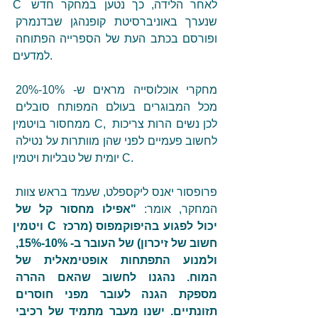
C לאחר הלידה, כך נטען במחקר חדש 
שנערך באוניברסיטת קופנהגן שבדנמרק 
ופורסם בכתב העת של הספרייה הפתוחה 
למדעים.
מחקרי אוכלוסייה מראים ש- 10%-20% 
מכל המבוגרים בעולם המפותח סובלים 
ממחסור בויטמין C, לכן נשים הרות צריכות 
לחשוב פעמיים לפני שהן מוותרות על נטילה 
יומית של טבליות ויטמין C.
פרופסור יאנס ליקספלט, שעמד בראש צוות 
המחקר, אומר: 
"אפילו מחסור קל של 
ויטמין C יכול לפגוע בהיפוקמפוס (מרכז 
חשוב של זיכרון) של העובר ב- 10%-15%, 
ולמנוע התפתחות אופטימאלית של 
המוח. נהגנו לחשוב שהאם ההרה 
מספקת הגנה לעובר מפני חוסרים 
תזונתיים. ישנו מעבר מתמיד של רכיבי 