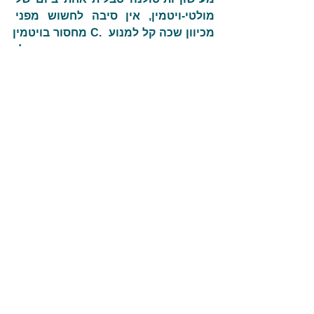
מולטי-ויטמין, אין סיבה לחשוש מפני 
מחסור בויטמין C. מכיוון שכה קל למנוע 
מחסור בויטמין זה, תקוותי היא שמקבלי 
ההחלטות יהיו מודעים לנושא ויפעלו 
בהתאם".
EndFragment
תיוגים:
שרי בומפלד
ליווי התפתחותי
ויטמין סי
תגובות
כתיבת תגובה...